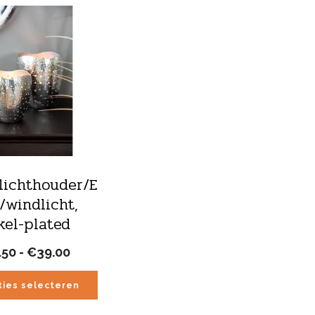
lichthouder/E
/windlicht,
kel-plated
Prijsklasse:
.50
-
€
39.00
€19.50
tot
ties selecteren
€39.00