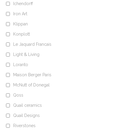
Ichendorff
Iron Art
Klippan
Konplott
Le Jaquard Francais
Light & Living
Loranto
Maison Berger Paris
McNutt of Donegal
Qoss
Quail ceramics
Quail Designs
Riverstones