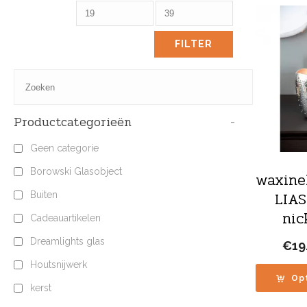
FILTER
Productcategorieën
-
Geen categorie
Borowski Glasobject
waxine
LIAS
Buiten
nic
Cadeauartikelen
Dreamlights glas
€
19
Houtsnijwerk
Op
kerst