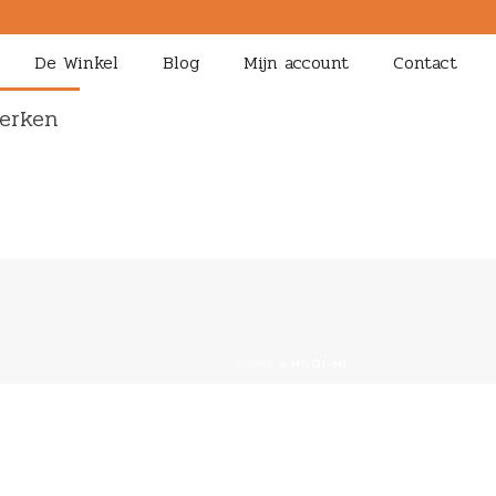
De Winkel
Blog
Mijn account
Contact
erken
HOME
»
HI-DI-HI