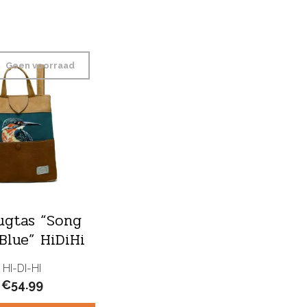
Geen voorraad
ugtas “Song
Blue” HiDiHi
HI-DI-HI
€
54.99