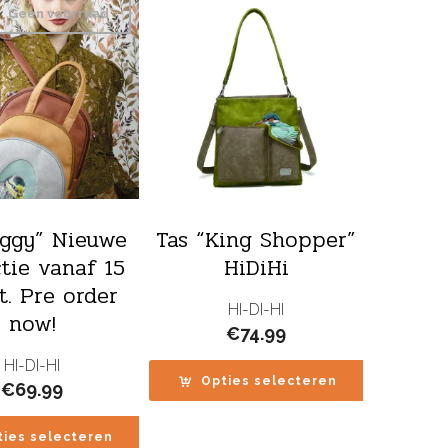
Geen voorraad
Eggy” Nieuwe
Tas “King Shopper”
ctie vanaf 15
HiDiHi
. Pre order
HI-DI-HI
now!
€
74.99
HI-DI-HI
Opties selecteren
€
69.99
ties selecteren