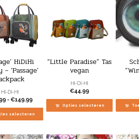
age’ HiDiHi
“Little Paradise” Tas
Sc
y – ‘Passage’
vegan
“Win
ackpack
HI-DI-HI
€
44.99
HI-DI-HI
Prijsklasse:
.99
-
€
149.99
€79.99
Opties selecteren
To
tot
ties selecteren
€149.99