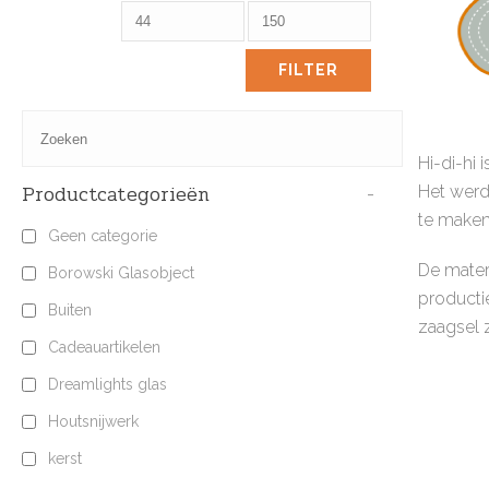
FILTER
Hi-di-hi 
Productcategorieën
-
Het werd
te maken
Geen categorie
De mater
Borowski Glasobject
producti
Buiten
zaagsel 
Cadeauartikelen
Dreamlights glas
Houtsnijwerk
kerst