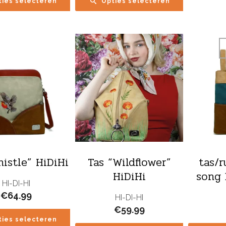
ties selecteren
Opties selecteren
histle” HiDiHi
Tas “Wildflower”
tas/r
HiDiHi
song 
HI-DI-HI
€
64.99
HI-DI-HI
€
59.99
ties selecteren