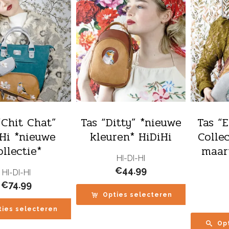
“Chit Chat”
Tas “Ditty” *nieuwe
Tas “
Hi *nieuwe
kleuren* HiDiHi
Colle
ollectie*
maart
HI-DI-HI
€
44.99
HI-DI-HI
€
74.99
Opties selecteren
ties selecteren
Op