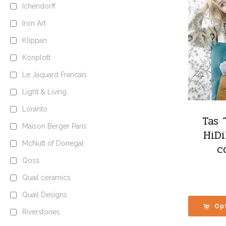
Ichendorff
Iron Art
Klippan
Konplott
Le Jaquard Francais
Light & Living
Loranto
Tas 
Maison Berger Paris
HiDi
McNutt of Donegal
c
Qoss
Quail ceramics
Quail Designs
Op
Riverstones