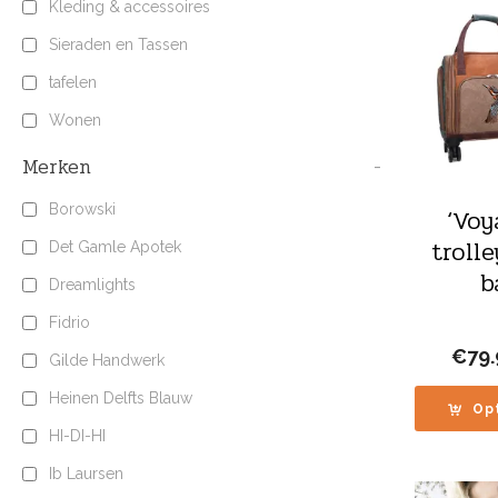
Kleding & accessoires
Sieraden en Tassen
tafelen
Wonen
Merken
-
Borowski
‘Voy
trolle
Det Gamle Apotek
b
Dreamlights
Fidrio
€
79
Gilde Handwerk
Heinen Delfts Blauw
Op
HI-DI-HI
Ib Laursen