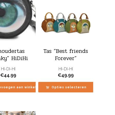
houdertas
Tas “Best friends
ky” HiDiHi
Forever”
HI-DI-HI
HI-DI-HI
€
44.99
€
49.99
evoegen aan winkelwagen
Opties selecteren