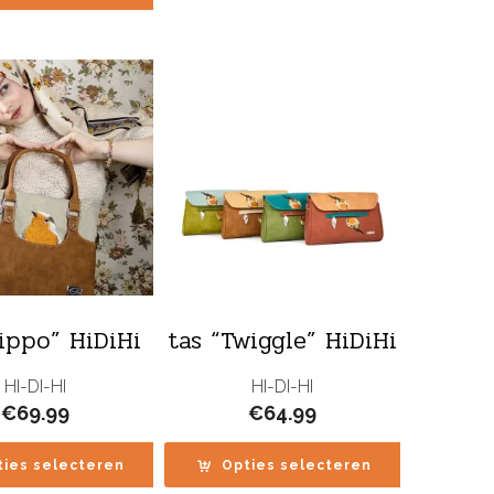
Pippo” HiDiHi
tas “Twiggle” HiDiHi
HI-DI-HI
HI-DI-HI
€
69.99
€
64.99
ties selecteren
Opties selecteren