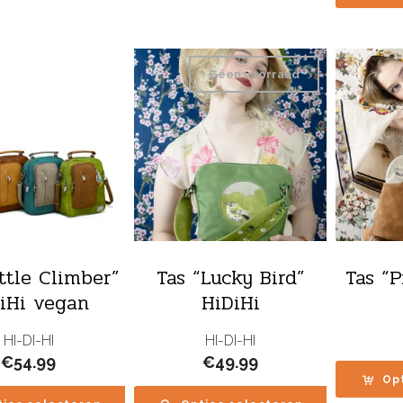
Geen voorraad
ittle Climber”
Tas “Lucky Bird”
Tas “
iHi vegan
HiDiHi
HI-DI-HI
HI-DI-HI
€
54.99
€
49.99
Op