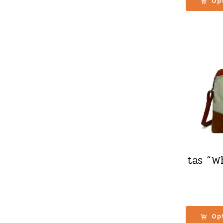
Op
tas “W
Op