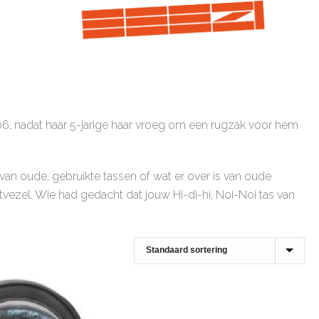
6, nadat haar 5-jarige haar vroeg om een rugzak voor hem
an oude, gebruikte tassen of wat er over is van oude
ezel. Wie had gedacht dat jouw Hi-di-hi, Noi-Noi tas van