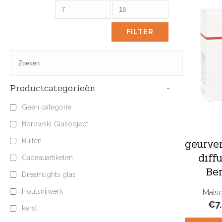
FILTER
Productcategorieën
-
Geen categorie
Borowski Glasobject
geurver
Buiten
diff
Cadeauartikelen
Be
Dreamlights glas
Houtsnijwerk
Maiso
€
7
kerst