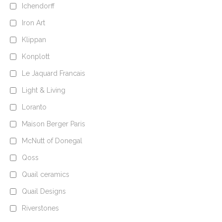
Ichendorff
Iron Art
Klippan
Konplott
Le Jaquard Francais
Light & Living
Loranto
Maison Berger Paris
McNutt of Donegal
Qoss
Quail ceramics
Quail Designs
Riverstones