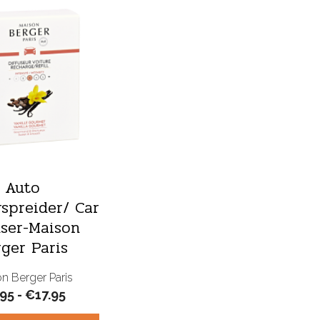
Auto
spreider/ Car
user-Maison
rger Paris
n Berger Paris
Prijsklasse:
.95
-
€
17.95
€7.95