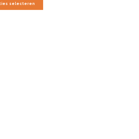
tot
ties selecteren
€17.95