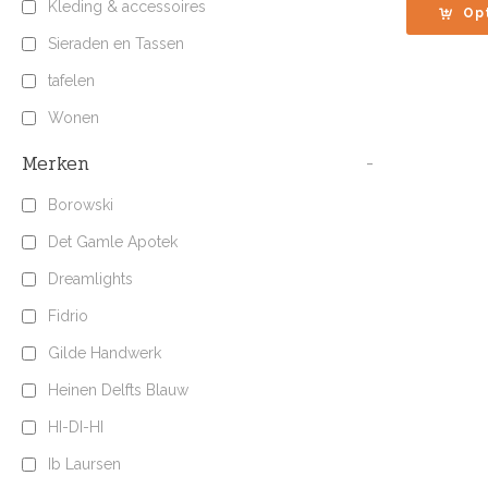
Kleding & accessoires
Op
Sieraden en Tassen
tafelen
Wonen
Merken
-
Borowski
Det Gamle Apotek
Dreamlights
Fidrio
Gilde Handwerk
Heinen Delfts Blauw
HI-DI-HI
Ib Laursen