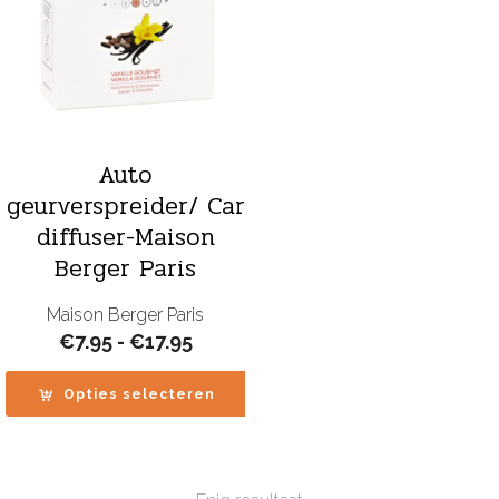
Auto
geurverspreider/ Car
diffuser-Maison
Berger Paris
Maison Berger Paris
Prijsklasse:
€
7.95
-
€
17.95
€7.95
tot
Opties selecteren
€17.95