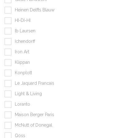
Heinen Delfts Blauw
HI-DI-HI
Ib Laursen
Ichendorff
Iron Art
Klippan
Konplott
Le Jaquard Francais
Light & Living
Loranto
Maison Berger Paris
McNutt of Donegal
Qoss