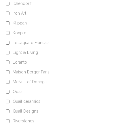
Ichendorff
Iron Art
Klippan
Konplott
Le Jaquard Francais
Light & Living
Loranto
Maison Berger Paris
McNutt of Donegal
Qoss
Quail ceramics
Quail Designs
Riverstones