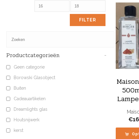
FILTER
Productcategorieën
-
Geen categorie
Borowski Glasobject
Maison
500m
Buiten
Lampe 
Cadeauartikelen
Dreamlights glas
Maiso
€
16
Houtsnijwerk
kerst
Op