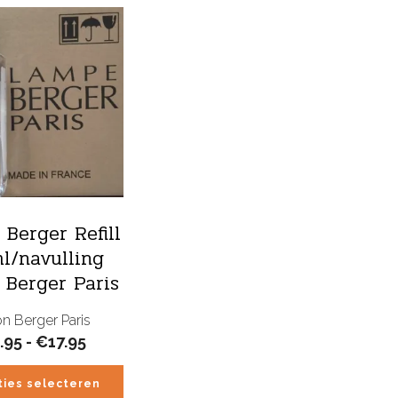
 Berger Refill
l/navulling
Berger Paris
n Berger Paris
Prijsklasse:
.95
-
€
17.95
€16.95
tot
ties selecteren
€17.95