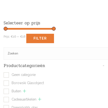
Selecteer op prijs
Prijs:
€16
—
€18
FILTER
Productcategorieën
-
Geen categorie
Borowski Glasobject
Buiten
Cadeauartikelen
Dreamlights glas