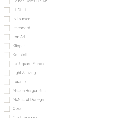
Heinen Delfts Blauw
HI-DI-HI
Ib Laursen
Ichendorff
Iron Art
Klippan
Konplott
Le Jaquard Francais
Light & Living
Loranto
Maison Berger Paris
McNutt of Donegal
Qoss
Quail ceramics