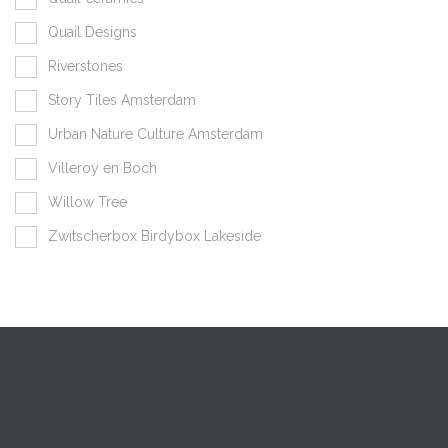
Quail Designs
Riverstones
Story Tiles Amsterdam
Urban Nature Culture Amsterdam
Villeroy en Boch
Willow Tree
Zwitscherbox Birdybox Lakeside