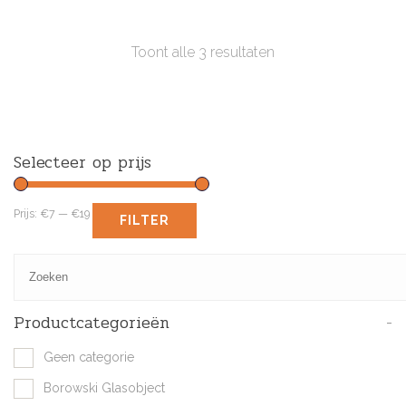
Toont alle 3 resultaten
Selecteer op prijs
Prijs:
€7
—
€19
FILTER
Productcategorieën
-
Geen categorie
Borowski Glasobject