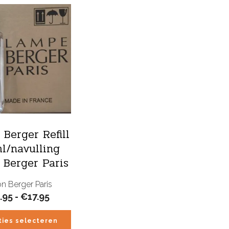
 Berger Refill
l/navulling
Berger Paris
n Berger Paris
Prijsklasse:
.95
-
€
17.95
€16.95
tot
ties selecteren
€17.95