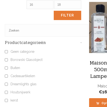
FILTER
Productcategorieën
-
Geen categorie
Borowski Glasobject
Maison
500m
Buiten
Lampe 
Cadeauartikelen
Dreamlights glas
Maiso
€
16
Houtsnijwerk
kerst
Op