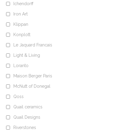
Ichendorff
Iron Art
Klippan
Konplott
Le Jaquard Francais
Light & Living
Loranto
Maison Berger Paris
McNutt of Donegal
Qoss
Quail ceramics
Quail Designs
Riverstones