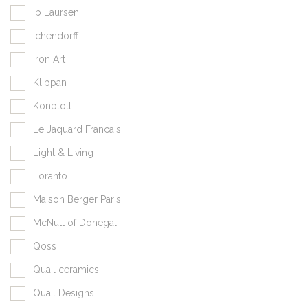
Ib Laursen
Ichendorff
Iron Art
Klippan
Konplott
Le Jaquard Francais
Light & Living
Loranto
Maison Berger Paris
McNutt of Donegal
Qoss
Quail ceramics
Quail Designs