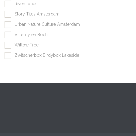
Riverstones
Story Tiles Amsterdam
Urban Nature Culture Amsterdam
Villeroy en Boch
Willow Tree
Zwitscherbox Birdybox Lakeside