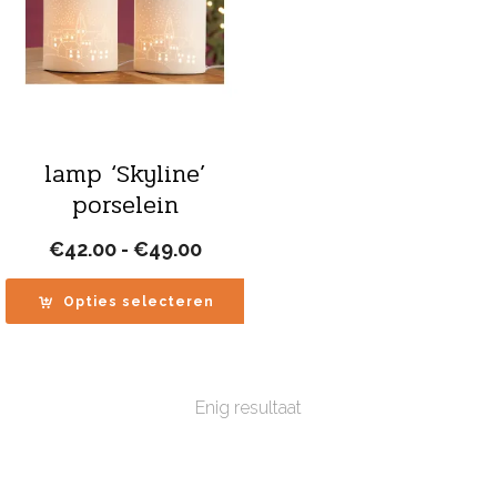
lamp ‘Skyline’
porselein
Prijsklasse:
€
42.00
-
€
49.00
€42.00
tot
Opties selecteren
€49.00
Enig resultaat