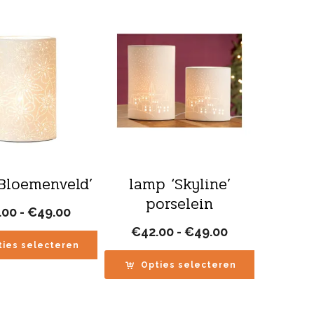
Bloemenveld’
lamp ‘Skyline’
porselein
Prijsklasse:
.00
-
€
49.00
€42.00
Prijsklasse:
€
42.00
-
€
49.00
tot
€42.00
ties selecteren
€49.00
tot
Opties selecteren
€49.00