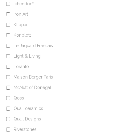
Ichendorff
Iron Art
Klippan
Konplott
Le Jaquard Francais
Light & Living
Loranto
Maison Berger Paris
McNutt of Donegal
Qoss
Quail ceramics
Quail Designs
Riverstones