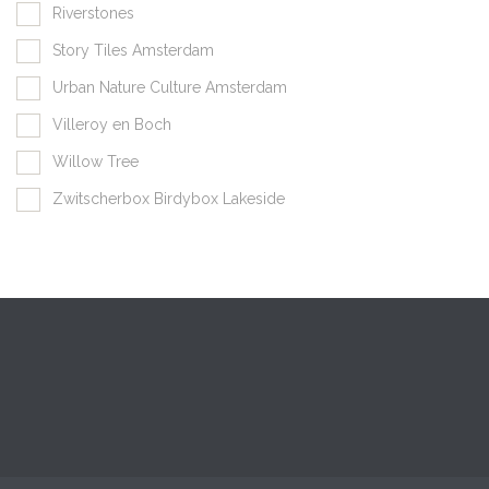
Riverstones
Story Tiles Amsterdam
Urban Nature Culture Amsterdam
Villeroy en Boch
Willow Tree
Zwitscherbox Birdybox Lakeside