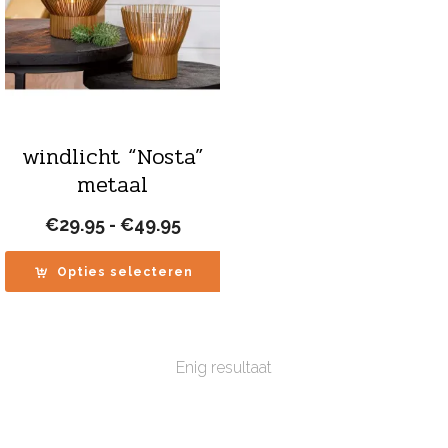
windlicht “Nosta”
metaal
Prijsklasse:
€
29.95
-
€
49.95
€29.95
tot
Opties selecteren
€49.95
Enig resultaat