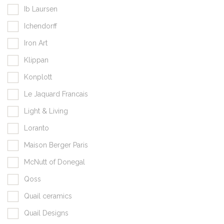
Ib Laursen
Ichendorff
Iron Art
Klippan
Konplott
Le Jaquard Francais
Light & Living
Loranto
Maison Berger Paris
McNutt of Donegal
Qoss
Quail ceramics
Quail Designs