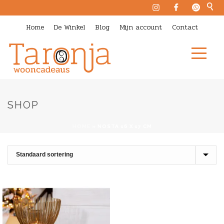
Home
De Winkel
Blog
Mijn account
Contact
SHOP
HOME
»
NOSTA 16 X 17 CM