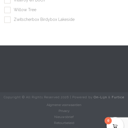
Willow Tree
Zwitscherbox Birdybox Lakeside
Copyright © All Rights Reserved
2026 | Powered by
On-Lijn
&
Furtice
Algmene voorwaarden
Privacy
Nieuwsbrief
0
Retourbeleid