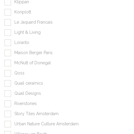
Klippan
Konplott
Le Jaquard Francais
Light & Living
Loranto
Maison Berger Paris
McNutt of Donegal
Qoss
Quail ceramics
Quail Designs
Riverstones
Story Tiles Amsterdam
Urban Nature Culture Amsterdam
Villeroy en Boch