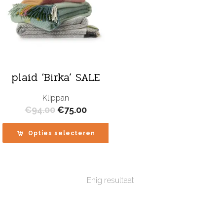
plaid ‘Birka’ SALE
Klippan
Oorspronkelijke
Huidige
€
94.00
€
75.00
prijs
prijs
was:
is:
Opties selecteren
€94.00.
€75.00.
Enig resultaat