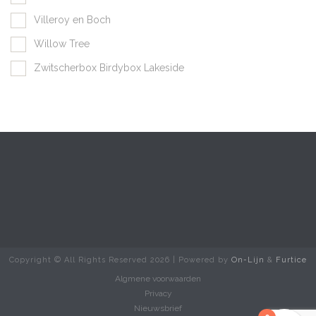
Villeroy en Boch
Willow Tree
Zwitscherbox Birdybox Lakeside
Copyright © All Rights Reserved
2026 | Powered by
On-Lijn
&
Furtice
Algmene voorwaarden
Privacy
Nieuwsbrief