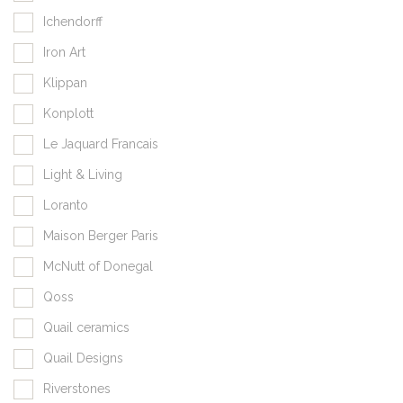
Ichendorff
Iron Art
Klippan
Konplott
Le Jaquard Francais
Light & Living
Loranto
Maison Berger Paris
McNutt of Donegal
Qoss
Quail ceramics
Quail Designs
Riverstones