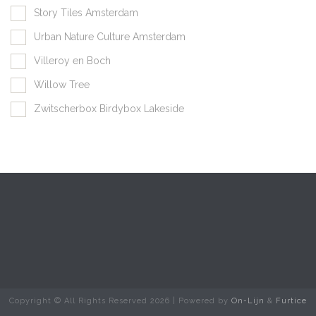
Story Tiles Amsterdam
Urban Nature Culture Amsterdam
Villeroy en Boch
Willow Tree
Zwitscherbox Birdybox Lakeside
Copyright © All Rights Reserved
2026 | Powered by
On-Lijn
&
Furtice