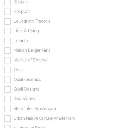
Klippan
Konplott
Le Jaquard Francais
Light & Living
Loranto
Maison Berger Paris
McNutt of Donegal
Qoss
Quail ceramics
Quail Designs
Riverstones
Story Tiles Amsterdam
Urban Nature Culture Amsterdam
Villeroy en Boch