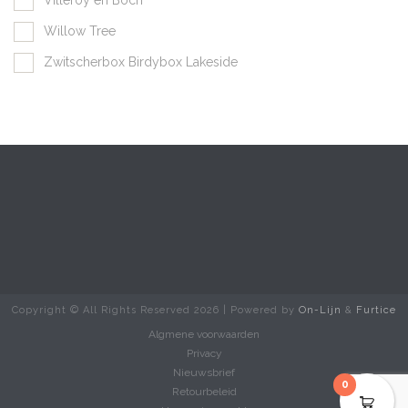
Willow Tree
Zwitscherbox Birdybox Lakeside
Copyright © All Rights Reserved
2026 | Powered by
On-Lijn
&
Furtice
Algmene voorwaarden
Privacy
Nieuwsbrief
0
Retourbeleid