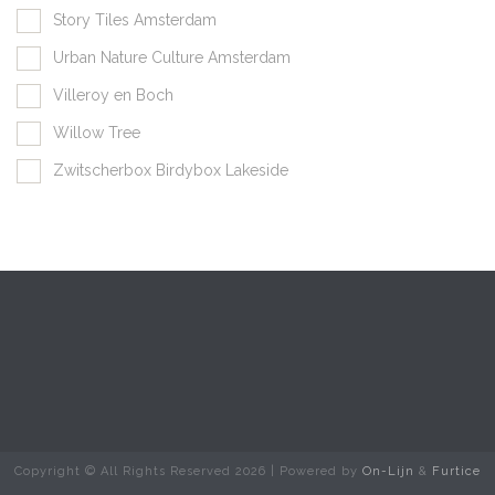
Story Tiles Amsterdam
Urban Nature Culture Amsterdam
Villeroy en Boch
Willow Tree
Zwitscherbox Birdybox Lakeside
Copyright © All Rights Reserved
2026 | Powered by
On-Lijn
&
Furtice