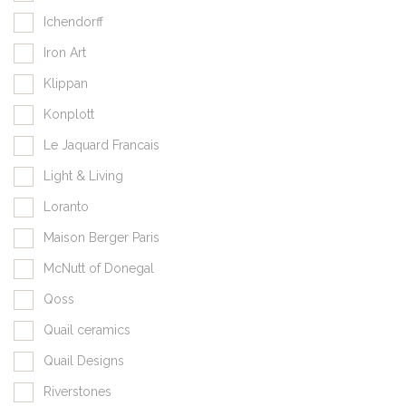
Ichendorff
Iron Art
Klippan
Konplott
Le Jaquard Francais
Light & Living
Loranto
Maison Berger Paris
McNutt of Donegal
Qoss
Quail ceramics
Quail Designs
Riverstones