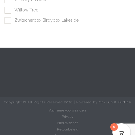
Willow Tree
Zwitscherbox Birdybox Lakeside
Copyright © All Rights Reserved
2026 | Powered by
On-Lijn
&
Furtice
Algmene voorwaarden
Privacy
Nieuwsbrief
0
Retourbeleid