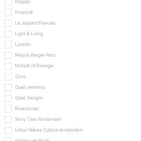
Klippan
Konplott
Le Jaquard Francais
Light & Living
Loranto
Maison Berger Paris
McNutt of Donegal
Qoss
Quail ceramics
Quail Designs
Riverstones
Story Tiles Amsterdam
Urban Nature Culture Amsterdam
Villeroy en Boch