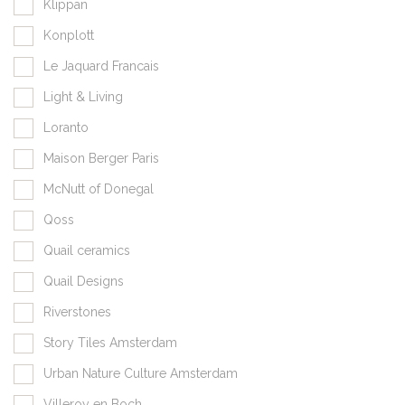
Klippan
Konplott
Le Jaquard Francais
Light & Living
Loranto
Maison Berger Paris
McNutt of Donegal
Qoss
Quail ceramics
Quail Designs
Riverstones
Story Tiles Amsterdam
Urban Nature Culture Amsterdam
Villeroy en Boch