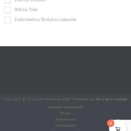
Willow Tree
Zwitscherbox Birdybox Lakeside
Copyright © All Rights Reserved
2026 | Powered by
On-Lijn
&
Furtice
Algmene voorwaarden
Privacy
Nieuwsbrief
0
Retourbeleid