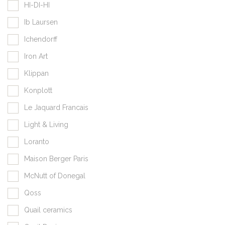
HI-DI-HI
Ib Laursen
Ichendorff
Iron Art
Klippan
Konplott
Le Jaquard Francais
Light & Living
Loranto
Maison Berger Paris
McNutt of Donegal
Qoss
Quail ceramics