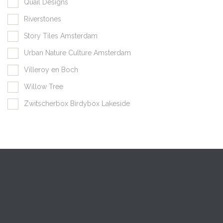
Quail Designs
Riverstones
Story Tiles Amsterdam
Urban Nature Culture Amsterdam
Villeroy en Boch
Willow Tree
Zwitscherbox Birdybox Lakeside