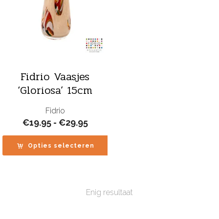
Fidrio Vaasjes
‘Gloriosa’ 15cm
Fidrio
Prijsklasse:
€
19.95
-
€
29.95
€19.95
tot
Opties selecteren
€29.95
Enig resultaat