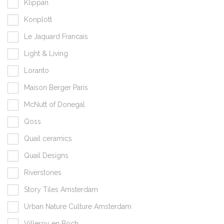
Klippan
Konplott
Le Jaquard Francais
Light & Living
Loranto
Maison Berger Paris
McNutt of Donegal
Qoss
Quail ceramics
Quail Designs
Riverstones
Story Tiles Amsterdam
Urban Nature Culture Amsterdam
Villeroy en Boch