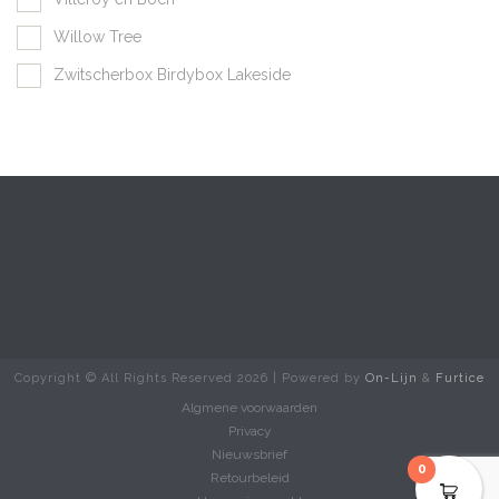
Willow Tree
Zwitscherbox Birdybox Lakeside
Copyright © All Rights Reserved
2026 | Powered by
On-Lijn
&
Furtice
Algmene voorwaarden
Privacy
Nieuwsbrief
0
Retourbeleid