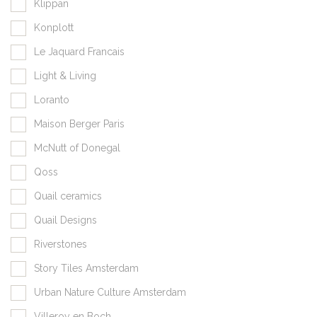
Klippan
Konplott
Le Jaquard Francais
Light & Living
Loranto
Maison Berger Paris
McNutt of Donegal
Qoss
Quail ceramics
Quail Designs
Riverstones
Story Tiles Amsterdam
Urban Nature Culture Amsterdam
Villeroy en Boch