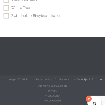
Willow Tree
Zwitscherbox Birdybox Lakeside
Copyright © All Rights Reserved
2026 | Powered by
On-Lijn
&
Furtice
Algmene voorwaarden
Privacy
Nieuwsbrief
0
Retourbeleid