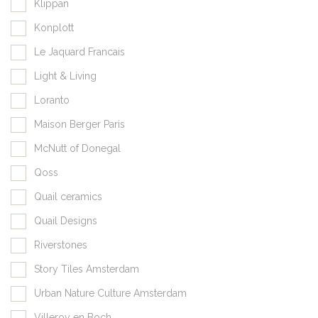
Klippan
Konplott
Le Jaquard Francais
Light & Living
Loranto
Maison Berger Paris
McNutt of Donegal
Qoss
Quail ceramics
Quail Designs
Riverstones
Story Tiles Amsterdam
Urban Nature Culture Amsterdam
Villeroy en Boch