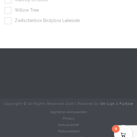
Willow Tree
Zwitscherbox Birdybox Lakeside
Copyright © All Rights Reserved
2026 | Powered by
On-Lijn
&
Furtice
Algmene voorwaarden
Privacy
Nieuwsbrief
0
Retourbeleid