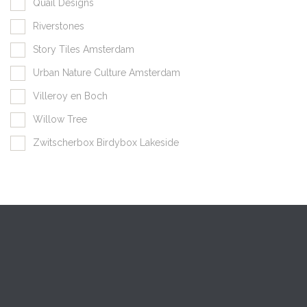
Quail Designs
Riverstones
Story Tiles Amsterdam
Urban Nature Culture Amsterdam
Villeroy en Boch
Willow Tree
Zwitscherbox Birdybox Lakeside