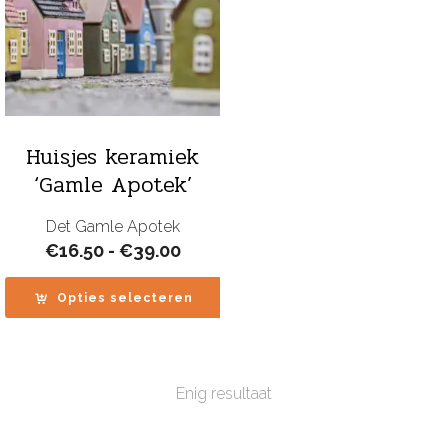
Huisjes keramiek
‘Gamle Apotek’
Det Gamle Apotek
Prijsklasse:
€
16.50
-
€
39.00
€16.50
tot
Opties selecteren
€39.00
Enig resultaat