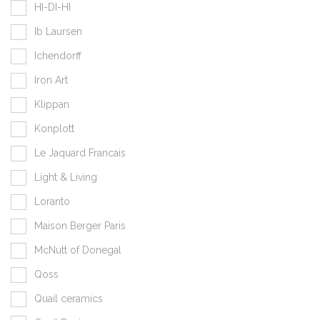
HI-DI-HI
Ib Laursen
Ichendorff
Iron Art
Klippan
Konplott
Le Jaquard Francais
Light & Living
Loranto
Maison Berger Paris
McNutt of Donegal
Qoss
Quail ceramics