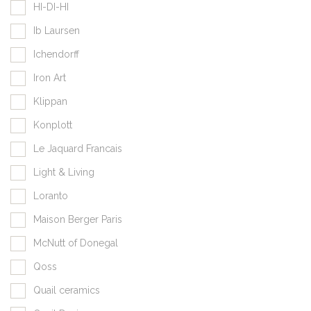
HI-DI-HI
Ib Laursen
Ichendorff
Iron Art
Klippan
Konplott
Le Jaquard Francais
Light & Living
Loranto
Maison Berger Paris
McNutt of Donegal
Qoss
Quail ceramics