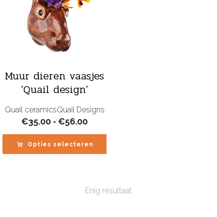
Muur dieren vaasjes
‘Quail design’
Quail ceramics
Quail Designs
Prijsklasse:
€
35.00
-
€
56.00
€35.00
tot
Opties selecteren
€56.00
Enig resultaat