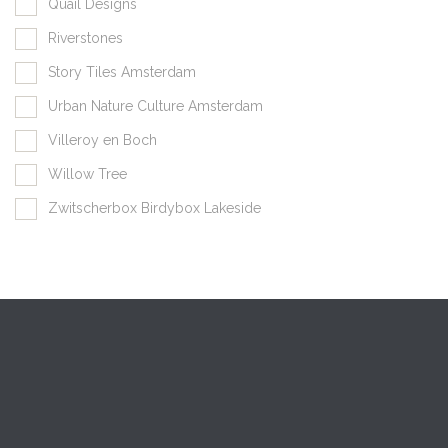
Quail Designs
Riverstones
Story Tiles Amsterdam
Urban Nature Culture Amsterdam
Villeroy en Boch
Willow Tree
Zwitscherbox Birdybox Lakeside