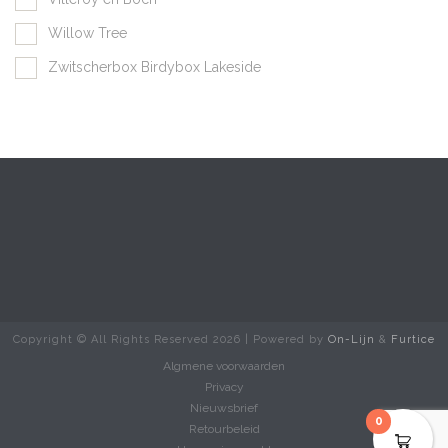
Willow Tree
Zwitscherbox Birdybox Lakeside
Copyright © All Rights Reserved
2026 | Powered by
On-Lijn
&
Furtice
Algmene voorwaarden
Privacy
Nieuwsbrief
0
Retourbeleid