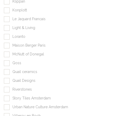
Klippan
Konplott
Le Jaquard Francais
Light & Living
Loranto
Maison Berger Paris
McNutt of Donegal
Qoss
Quail ceramics
Quail Designs
Riverstones
Story Tiles Amsterdam
Urban Nature Culture Amsterdam
Villeroy en Boch