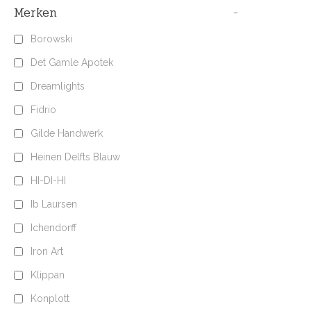
Merken
-
Borowski
Det Gamle Apotek
Dreamlights
Fidrio
Gilde Handwerk
Heinen Delfts Blauw
HI-DI-HI
Ib Laursen
Ichendorff
Iron Art
Klippan
Konplott