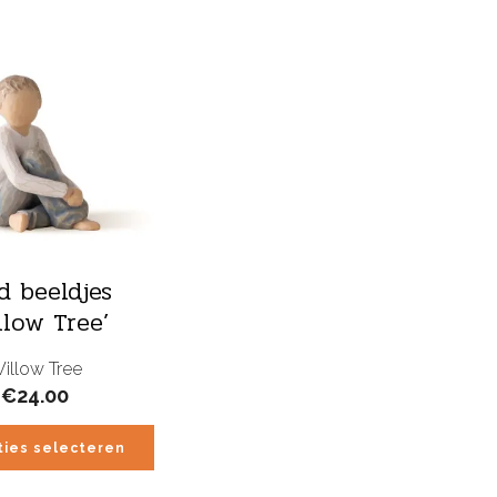
d beeldjes
llow Tree’
illow Tree
€
24.00
ties selecteren