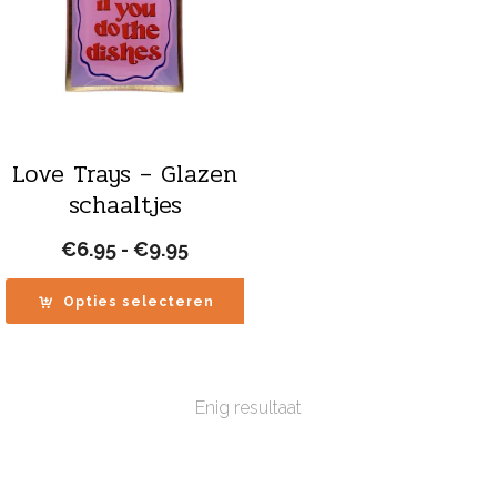
Love Trays – Glazen
schaaltjes
Prijsklasse:
€
6.95
-
€
9.95
€6.95
tot
Opties selecteren
€9.95
Enig resultaat