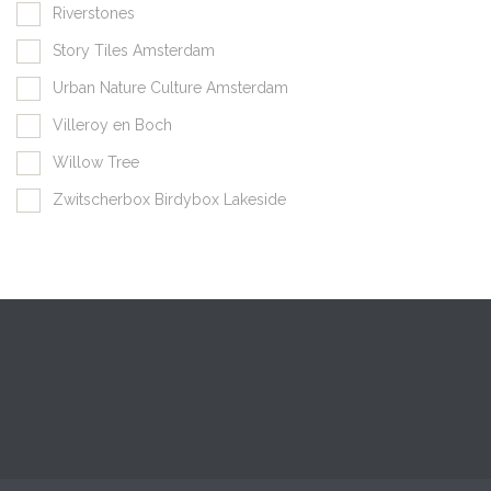
Riverstones
Story Tiles Amsterdam
Urban Nature Culture Amsterdam
Villeroy en Boch
Willow Tree
Zwitscherbox Birdybox Lakeside