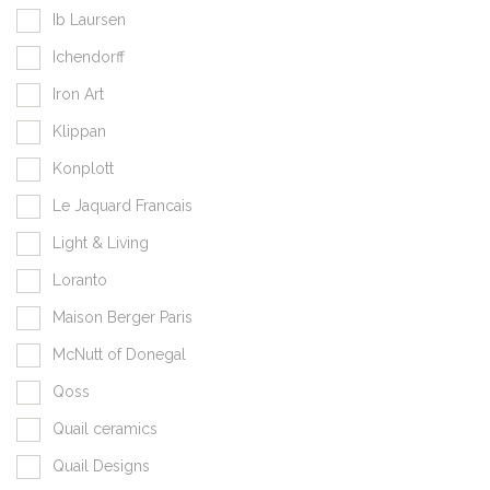
Ib Laursen
Ichendorff
Iron Art
Klippan
Konplott
Le Jaquard Francais
Light & Living
Loranto
Maison Berger Paris
McNutt of Donegal
Qoss
Quail ceramics
Quail Designs