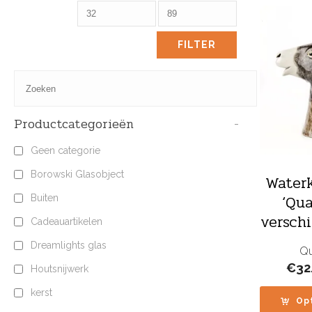
FILTER
Productcategorieën
-
Geen categorie
Borowski Glasobject
Water
‘Qua
Buiten
versch
Cadeauartikelen
Dreamlights glas
Qu
€
32
Houtsnijwerk
kerst
Op