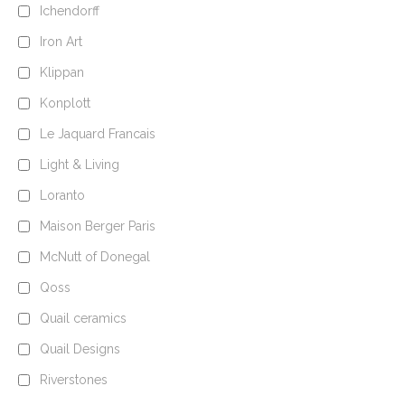
Ichendorff
Iron Art
Klippan
Konplott
Le Jaquard Francais
Light & Living
Loranto
Maison Berger Paris
McNutt of Donegal
Qoss
Quail ceramics
Quail Designs
Riverstones