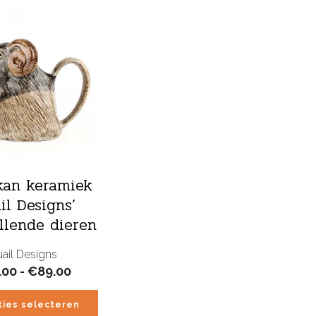
kan keramiek
il Designs’
illende dieren
ail Designs
Prijsklasse:
.00
-
€
89.00
€32.00
tot
ties selecteren
€89.00