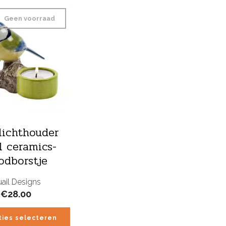
Geen voorraad
lichthouder
l ceramics-
odborstje
ail Designs
€
28.00
ties selecteren