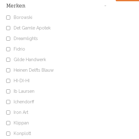
Merken
-
Borowski
Det Gamle Apotek
Dreamlights
Fidrio
Gilde Handwerk
Heinen Delfts Blauw
HI-DI-HI
Ib Laursen
Ichendorff
Iron Art
Klippan
Konplott