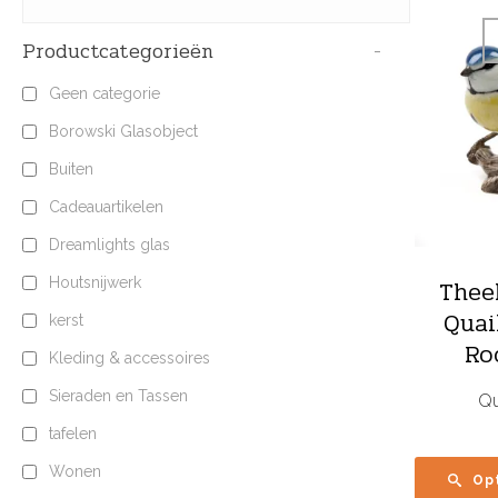
Productcategorieën
-
Geen categorie
Borowski Glasobject
Buiten
Cadeauartikelen
Dreamlights glas
Houtsnijwerk
Thee
Quai
kerst
Ro
Kleding & accessoires
Sieraden en Tassen
Qu
tafelen
Wonen
Op