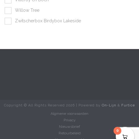
Willow Tree
Zwitscherbox Birdybox Lakeside
Copyright © All Rights Reserved
2026 | Powered by
On-Lijn
&
Furtice
Algmene voorwaarden
Privacy
Nieuwsbrief
0
Retourbeleid