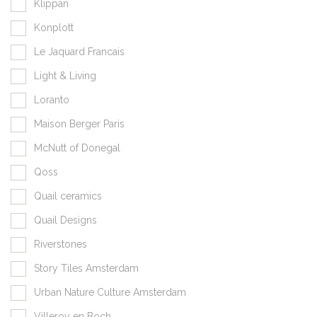
Klippan
Konplott
Le Jaquard Francais
Light & Living
Loranto
Maison Berger Paris
McNutt of Donegal
Qoss
Quail ceramics
Quail Designs
Riverstones
Story Tiles Amsterdam
Urban Nature Culture Amsterdam
Villeroy en Boch