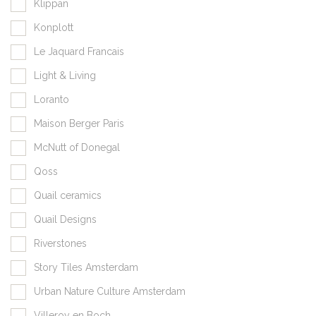
Klippan
Konplott
Le Jaquard Francais
Light & Living
Loranto
Maison Berger Paris
McNutt of Donegal
Qoss
Quail ceramics
Quail Designs
Riverstones
Story Tiles Amsterdam
Urban Nature Culture Amsterdam
Villeroy en Boch