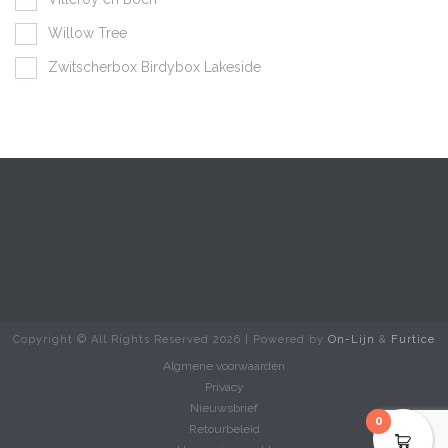
Willow Tree
Zwitscherbox Birdybox Lakeside
Copyright © All Rights Reserved
2026 | Powered by
On-Lijn
&
Furtice
Algmene voorwaarden
Privacy
Nieuwsbrief
0
Retourbeleid