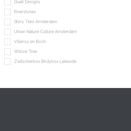
Quail Designs
Riverstones
Story Tiles Amsterdam
Urban Nature Culture Amsterdam
Villeroy en Boch
Willow Tree
Zwitscherbox Birdybox Lakeside