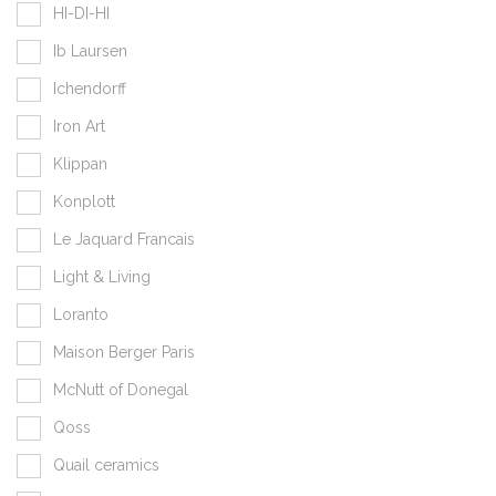
HI-DI-HI
Ib Laursen
Ichendorff
Iron Art
Klippan
Konplott
Le Jaquard Francais
Light & Living
Loranto
Maison Berger Paris
McNutt of Donegal
Qoss
Quail ceramics