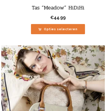
Tas “Meadow” HiDiHi
€
44.99
Opties selecteren