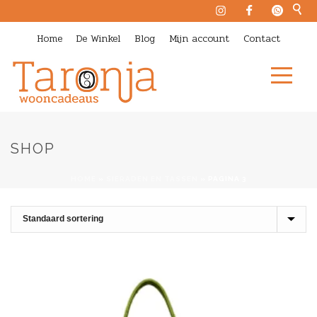
Home
De Winkel
Blog
Mijn account
Contact
SHOP
HOME
»
SIERADEN EN TASSEN
»
PAGINA 3