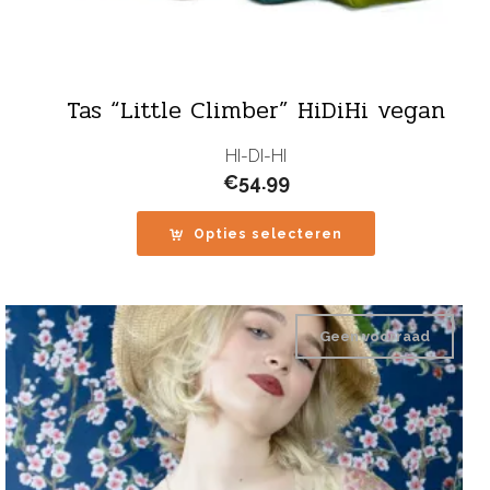
Tas “Little Climber” HiDiHi vegan
HI-DI-HI
€
54.99
Opties selecteren
Geen voorraad