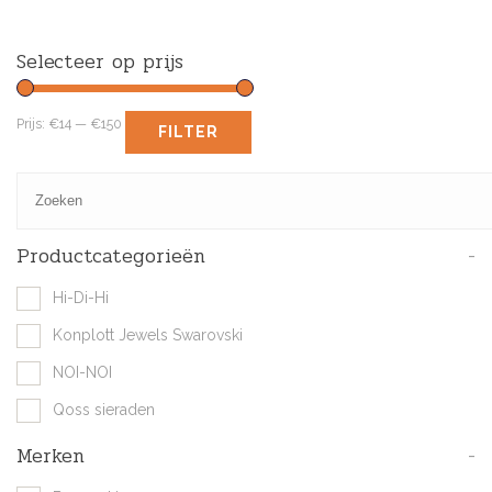
Selecteer op prijs
Prijs:
€14
—
€150
FILTER
Productcategorieën
-
Hi-Di-Hi
Konplott Jewels Swarovski
NOI-NOI
Qoss sieraden
Merken
-