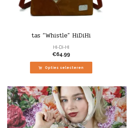
tas “Whistle” HiDiHi
HI-DI-HI
€
64.99
Opties selecteren