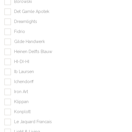
Borowski
Det Gamle Apotek
Dreamlights
Fidrio
Gilde Handwerk
Heinen Delfts Blauw
HI-DI-HI
Ib Laursen
Ichendorff
Iron Art
Klippan
Konplott
Le Jaquard Francais
Light & Living