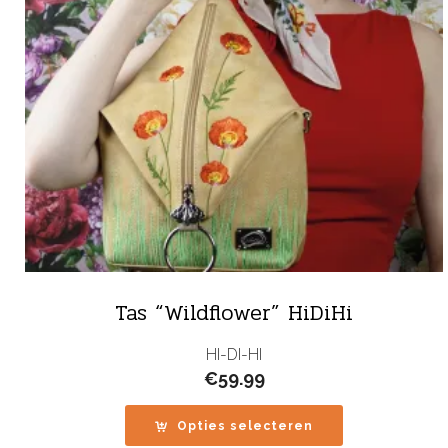
Tas “Wildflower” HiDiHi
HI-DI-HI
€
59.99
Opties selecteren