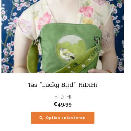
Tas “Lucky Bird” HiDiHi
HI-DI-HI
€
49.99
Opties selecteren