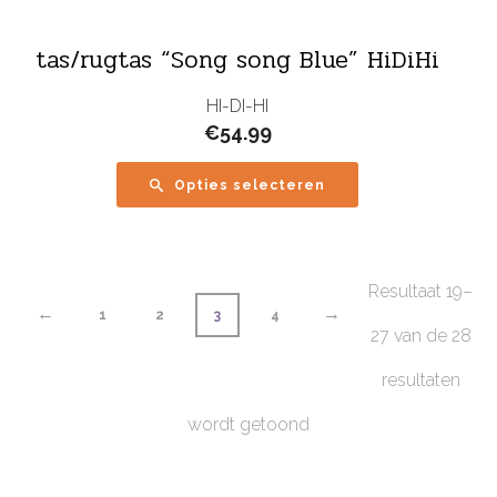
tas/rugtas “Song song Blue” HiDiHi
HI-DI-HI
€
54.99
Opties selecteren
Resultaat 19–
←
→
1
2
3
4
27 van de 28
resultaten
wordt getoond