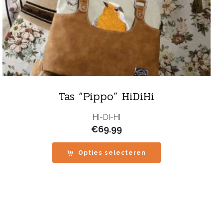
Tas “Pippo” HiDiHi
HI-DI-HI
€
69.99
Opties selecteren