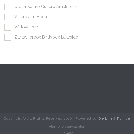
Urban Nature Culture Amsterdam
Villeroy en Boch
Willow Tree
Zwitscherbox Birdybox Lakeside
Copyright © All Rights Reserved
2026 | Powered by
On-Lijn
&
Furtice
Algmene voorwaarden
Privacy