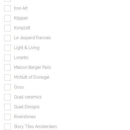
Iron Art
Klippan
Konplott
Le Jaquard Francais
Light & Living
Loranto
Maison Berger Paris
McNutt of Donegal
Qoss
Quail ceramics
Quail Designs
Riverstones
Story Tiles Amsterdam