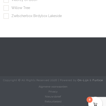
Willow Tree
Zwitscherbox Birdybox Lakeside
Copyright © All Rights Reserved
2026 | Powered by
On-Lijn
&
Furtice
Algmene voorwaarden
Privacy
Nieuwsbrief
0
Retourbeleid