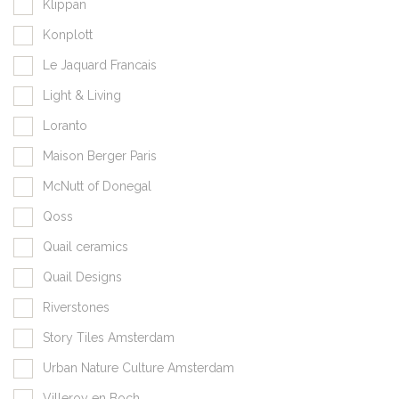
Klippan
Konplott
Le Jaquard Francais
Light & Living
Loranto
Maison Berger Paris
McNutt of Donegal
Qoss
Quail ceramics
Quail Designs
Riverstones
Story Tiles Amsterdam
Urban Nature Culture Amsterdam
Villeroy en Boch