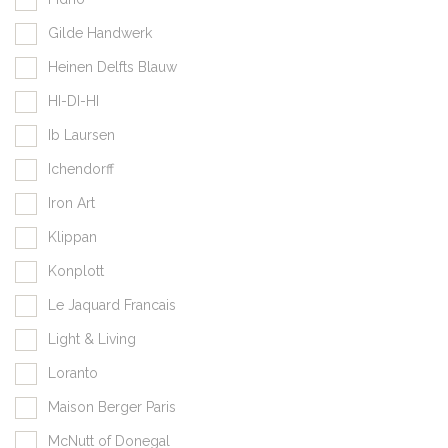
Gilde Handwerk
Heinen Delfts Blauw
HI-DI-HI
Ib Laursen
Ichendorff
Iron Art
Klippan
Konplott
Le Jaquard Francais
Light & Living
Loranto
Maison Berger Paris
McNutt of Donegal