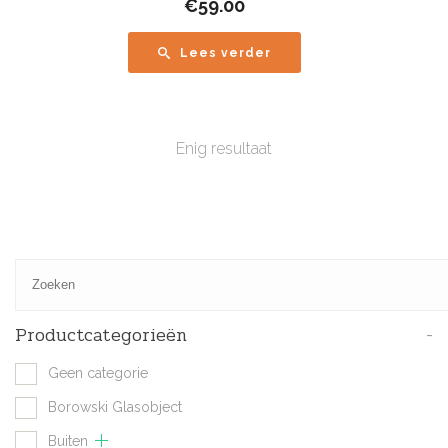
€
59.00
Lees verder
Enig resultaat
Productcategorieën
-
Geen categorie
Borowski Glasobject
Buiten