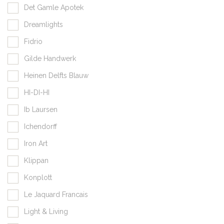
Det Gamle Apotek
Dreamlights
Fidrio
Gilde Handwerk
Heinen Delfts Blauw
HI-DI-HI
Ib Laursen
Ichendorff
Iron Art
Klippan
Konplott
Le Jaquard Francais
Light & Living