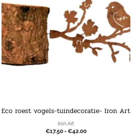
Eco roest vogels-tuindecoratie- Iron Art
Iron Art
Prijsklasse:
€
17.50
-
€
42.00
€17.50