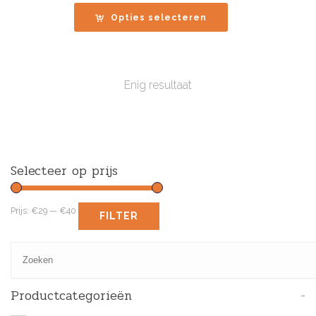
tot
Opties selecteren
€39.95
Enig resultaat
Selecteer op prijs
Prijs:
€29
—
€40
FILTER
Productcategorieën
-