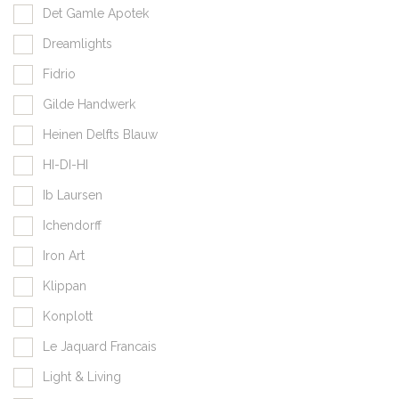
Det Gamle Apotek
Dreamlights
Fidrio
Gilde Handwerk
Heinen Delfts Blauw
HI-DI-HI
Ib Laursen
Ichendorff
Iron Art
Klippan
Konplott
Le Jaquard Francais
Light & Living