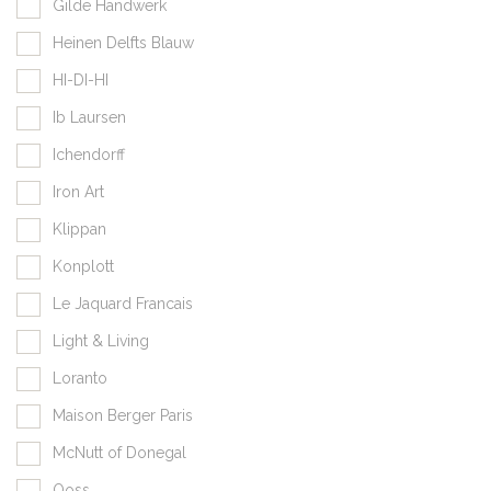
Gilde Handwerk
Heinen Delfts Blauw
HI-DI-HI
Ib Laursen
Ichendorff
Iron Art
Klippan
Konplott
Le Jaquard Francais
Light & Living
Loranto
Maison Berger Paris
McNutt of Donegal
Qoss