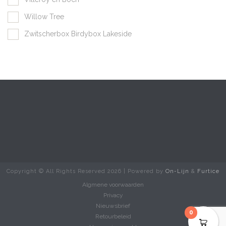
Willow Tree
Zwitscherbox Birdybox Lakeside
Copyright © All Rights Reserved
2026 | Powered by
On-Lijn
&
Furtice
Algmene voorwaarden
Privacy
Nieuwsbrief
0
Retourbeleid