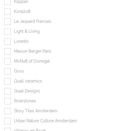
Klippan
Konplott
Le Jaquard Francais
Light & Living
Loranto
Maison Berger Paris
McNutt of Donegal
Qoss
Quail ceramics
Quail Designs
Riverstones
Story Tiles Amsterdam
Urban Nature Culture Amsterdam
Villeroy en Boch