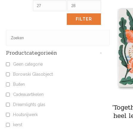
FILTER
Productcategorieën
-
Geen categorie
Borowski Glasobject
Buiten
Cadeauartikelen
Dreamlights glas
‘Toget
heel l
Houtsnijwerk
kerst