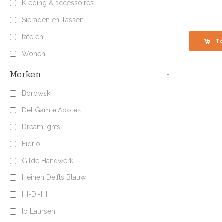
Kleding & accessoires
Sieraden en Tassen
tafelen
T
Wonen
Merken
-
Borowski
Det Gamle Apotek
Dreamlights
Fidrio
Gilde Handwerk
Heinen Delfts Blauw
HI-DI-HI
Ib Laursen