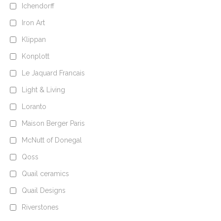
Ichendorff
Iron Art
Klippan
Konplott
Le Jaquard Francais
Light & Living
Loranto
Maison Berger Paris
McNutt of Donegal
Qoss
Quail ceramics
Quail Designs
Riverstones