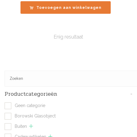
was:
is:
Toevoegen aan winkelwagen
€459.00.
€300.00.
Enig resultaat
Productcategorieën
-
Geen categorie
Borowski Glasobject
Buiten
Cadeauartikelen