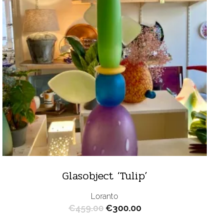
Glasobject ‘Tulip’
Loranto
Oorspronkelijke
Huidige
€
459.00
€
300.00
prijs
prijs