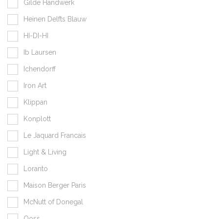
Gilde Handwerk
Heinen Delfts Blauw
HI-DI-HI
Ib Laursen
Ichendorff
Iron Art
Klippan
Konplott
Le Jaquard Francais
Light & Living
Loranto
Maison Berger Paris
McNutt of Donegal
Qoss