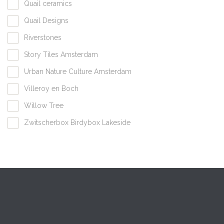
Quail ceramics
Quail Designs
Riverstones
Story Tiles Amsterdam
Urban Nature Culture Amsterdam
Villeroy en Boch
Willow Tree
Zwitscherbox Birdybox Lakeside