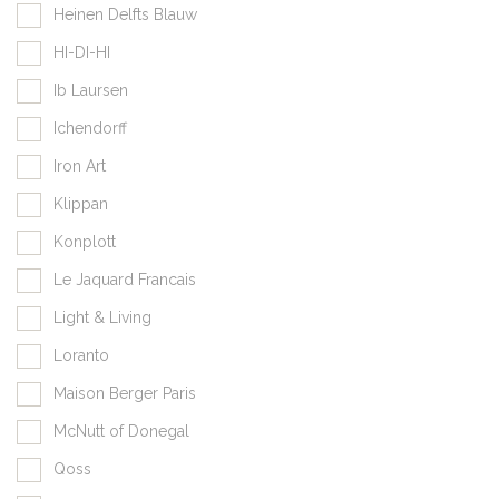
Heinen Delfts Blauw
HI-DI-HI
Ib Laursen
Ichendorff
Iron Art
Klippan
Konplott
Le Jaquard Francais
Light & Living
Loranto
Maison Berger Paris
McNutt of Donegal
Qoss