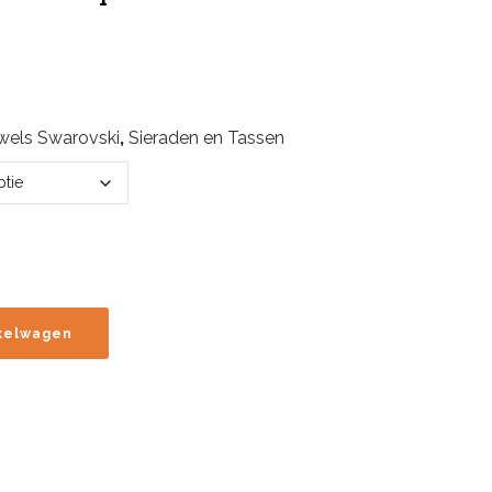
Prijsklasse:
€59.90
tot
wels Swarovski
,
Sieraden en Tassen
€99.00
kelwagen