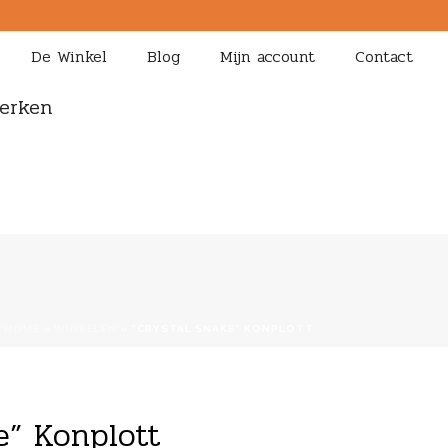
De Winkel
Blog
Mijn account
Contact
erken
HOME
»
WINKELEN
»
“CRYSTAL SNAKE” KONPLOTT
e” Konplott