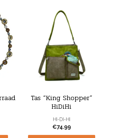
rraad
Tas “King Shopper”
HiDiHi
HI-DI-HI
€
74.99