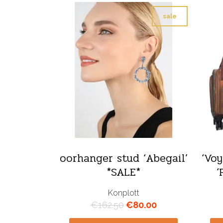
sale
oorhanger stud ‘Abegail’
‘Voy
*SALE*
‘
Konplott
Oorspronkelijke
Huidige
€
162.50
€
80.00
prijs
prijs