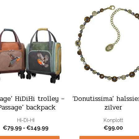
age’ HiDiHi trolley –
‘Donutissima’ halssie
Passage’ backpack
zilver
HI-DI-HI
Konplott
Prijsklasse:
€
79.99
-
€
149.99
€
99.00
€79.99