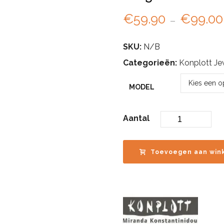
€
59.90
-
€
99.00
SKU:
N/B
Categorieën:
Konplott Je
MODEL
Aantal
Toevoegen aan win