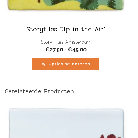
Storytiles ‘Up in the Air’
Story Tiles Amsterdam
Prijsklasse:
€
27.50
-
€
45.00
€27.50
tot
Opties selecteren
€45.00
Gerelateerde Producten