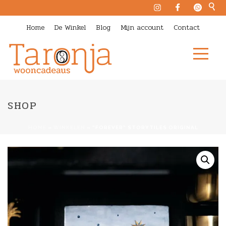
Home
De Winkel
Blog
Mijn account
Contact
SHOP
HOME
»
WINKELEN
»
“FOREVER” STORYTILES ORIGINAL