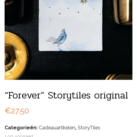
“Forever” Storytiles original
€
27.50
Categorieën:
Cadeauartikelen
,
StoryTiles
1 op voorraad