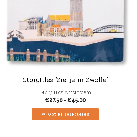
StoryTiles ‘Zie je in Zwolle’
Story Tiles Amsterdam
Prijsklasse:
€
27.50
-
€
45.00
€27.50
tot
Opties selecteren
€45.00