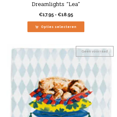
Dreamlights “Lea”
Prijsklasse:
€
17.95
-
€
18.95
€17.95
tot
Opties selecteren
€18.95
Geen voorraad