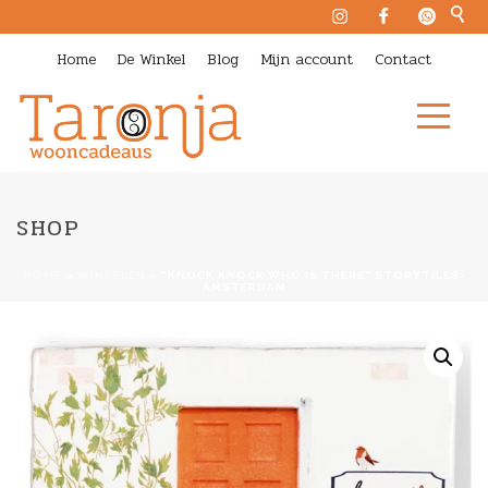
Home
De Winkel
Blog
Mijn account
Contact
SHOP
HOME
»
WINKELEN
»
“KNOCK KNOCK WHO IS THERE” STORYTILES-
AMSTERDAM