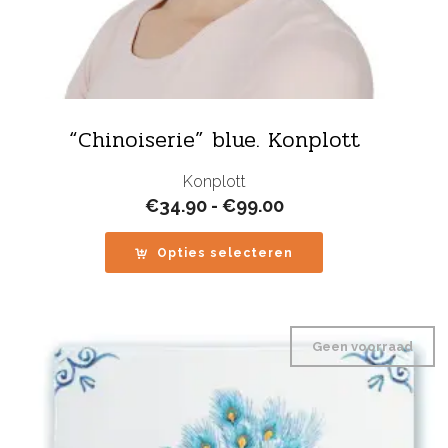
“Chinoiserie” blue. Konplott
Konplott
Prijsklasse:
€
34.90
-
€
99.00
€34.90
tot
Opties selecteren
€99.00
Geen voorraad