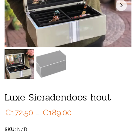
Luxe Sieradendoos hout
Prijsklasse:
€
172.50
-
€
189.00
€172.50
SKU:
N/B
tot