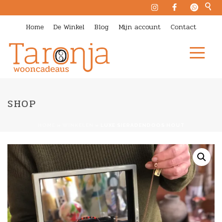
Home
De Winkel
Blog
Mijn account
Contact
SHOP
HOME
»
WINKELEN
»
LUXE SIERADENDOOS HOUT