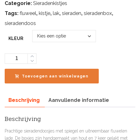
Categorie:
Sieradenkistjes
€189.00
Tags:
fluweel
,
kistje
,
lak
,
sieraden
,
sieradenbox
,
sieradendoos
KLEUR
Aantal
Toevoegen aan winkelwagen
Beschrijving
Aanvullende informatie
Beschrijving
Prachtige sieradendoosjes met spiegel en uitneembaar fluwelen
lade. De boxjes zijn handgemaakt van hout en 7 keer gelakt met