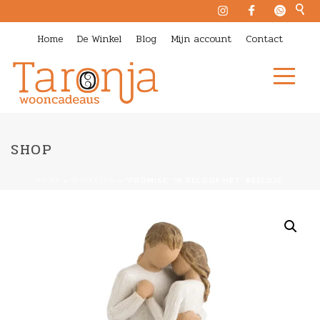
Home
De Winkel
Blog
Mijn account
Contact
SHOP
HOME
»
WINKELEN
»
‘PROMISE’ ‘IK BELOOF HET’ BEELDJE.