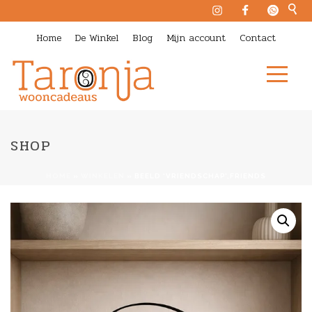
Home
De Winkel
Blog
Mijn account
Contact
SHOP
HOME
»
WINKELEN
»
BEELD ‘VRIENDSCHAP’,FRIENDS