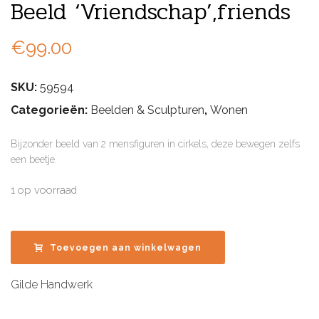
Beeld ‘Vriendschap’,friends
€
99.00
SKU:
59594
Categorieën:
Beelden & Sculpturen
,
Wonen
Bijzonder beeld van 2 mensfiguren in cirkels, deze bewegen zelfs
een beetje.
1 op voorraad
Toevoegen aan winkelwagen
Gilde Handwerk