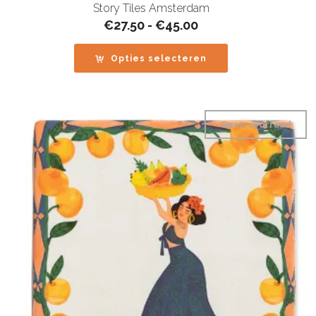
Story Tiles Amsterdam
Prijsklasse:
€
27.50
-
€
45.00
€27.50
tot
Opties selecteren
€45.00
Geen voorraad