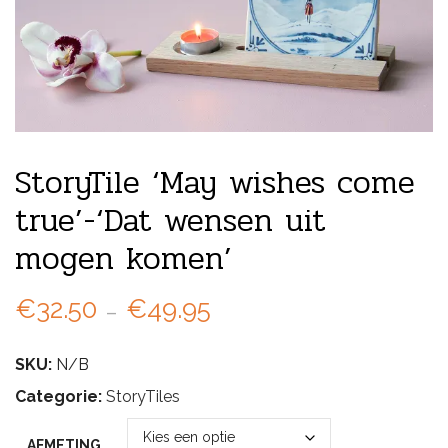
StoryTile ‘May wishes come
true’-‘Dat wensen uit
mogen komen’
Prijsklasse:
€
32.50
-
€
49.95
€32.50
SKU:
N/B
tot
Categorie:
StoryTiles
€49.95
AFMETING