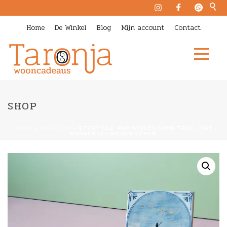
Home
De Winkel
Blog
Mijn account
Contact
SHOP
HOME
»
WINKELEN
»
STORYTILE ‘MAY WISHES COME TRUE’-‘DAT
WENSEN UIT MOGEN KOMEN’